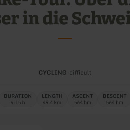
ser in die Schwe
Type
Difficulty:
CYCLING
-
difficult
of
tour:
DURATION
LENGTH
ASCENT
DESCENT
4:15 h
49.4 km
564 hm
564 hm