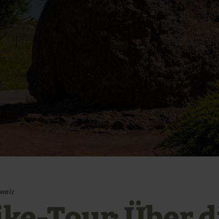
hweiz
ike-Tour: Über d