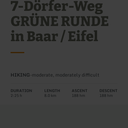
7-Dörfer-Weg
GRÜNE RUNDE
in Baar / Eifel
Type
Difficulty:
HIKING
-
moderate, moderately difficult
of
tour:
DURATION
LENGTH
ASCENT
DESCENT
2:25 h
8.0 km
188 hm
188 hm