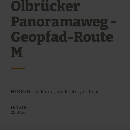
Olbrücker
Panoramaweg -
Geopfad-Route
M
Type
Difficulty:
HIKING
-
moderate, moderately difficult
of
tour:
LENGTH
22.0 km