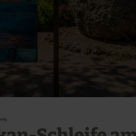
weg
kan-Schleife a