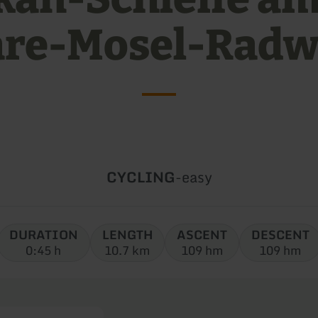
re-Mosel-Radw
Type
Difficulty:
CYCLING
-
easy
of
tour:
DURATION
LENGTH
ASCENT
DESCENT
0:45 h
10.7 km
109 hm
109 hm