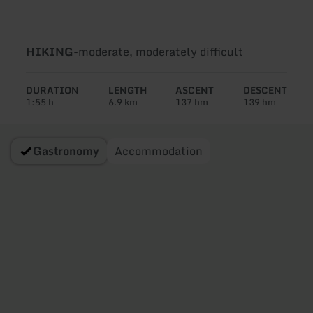
Type
Difficulty:
HIKING
-
moderate, moderately difficult
of
tour:
DURATION
LENGTH
ASCENT
DESCENT
1:55 h
6.9 km
137 hm
139 hm
Gastronomy
Accommodation