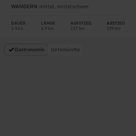
Art
Schwierigkeit:
WANDERN
-
mittel, mittelschwer
der
Tour:
DAUER
LÄNGE
AUFSTIEG
ABSTIEG
1:55 h
6,9 km
137 hm
139 hm
Gastronomie
Unterkünfte