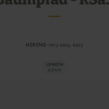
Type
Difficulty:
HIKING
-
very easy, easy
of
tour:
LENGTH
6.0 km