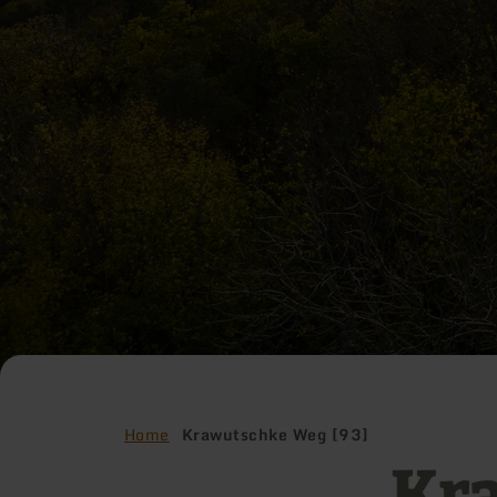
Home
Krawutschke Weg [93]
Kra