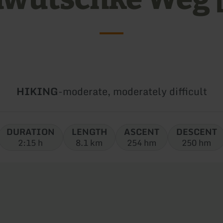
Type
Difficulty:
HIKING
-
moderate, moderately difficult
of
tour:
DURATION
LENGTH
ASCENT
DESCENT
2:15 h
8.1 km
254 hm
250 hm