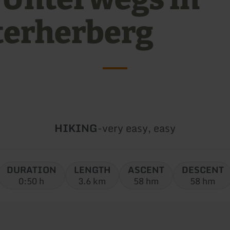
terherberg
Type
Difficulty:
HIKING
-
very easy, easy
of
tour:
DURATION
LENGTH
ASCENT
DESCENT
0:50 h
3.6 km
58 hm
58 hm