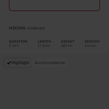
Type
Difficulty:
HIKING
-
moderate
of
tour:
DURATION
LENGTH
ASCENT
DESCENT
5:15 h
17.0 km
683 hm
616 hm
Highlight
Accommodation