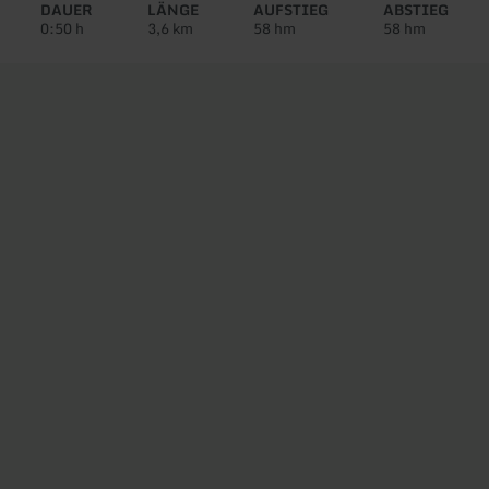
Tour:
DAUER
LÄNGE
AUFSTIEG
ABSTIEG
0:50 h
3,6 km
58 hm
58 hm