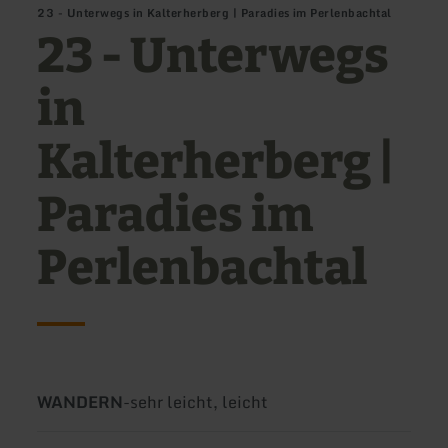
23 - Unterwegs in Kalterherberg | Paradies im Perlenbachtal
23 - Unterwegs
in
Kalterherberg |
Paradies im
Perlenbachtal
Art
Schwierigkeit:
WANDERN
-
sehr leicht, leicht
der