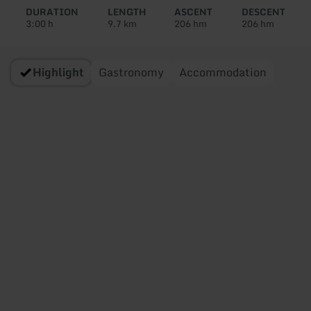
tour:
DURATION
LENGTH
ASCENT
DESCENT
3:00 h
9.7 km
206 hm
206 hm
Highlight
Gastronomy
Accommodation