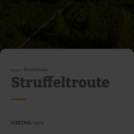
Home
Struffeltroute
Struffeltroute
Type
Difficulty:
HIKING
-
easy
of