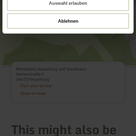
Auswahl erlauben
Ablehnen
Marktplatz Neuerburg und Stadthaus
Herrenstraße 2
54673 Neuerburg
Plan your arrival
Show on map
This might also be