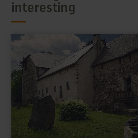
interesting
learn
more
about:
Unterburg
Lissingen