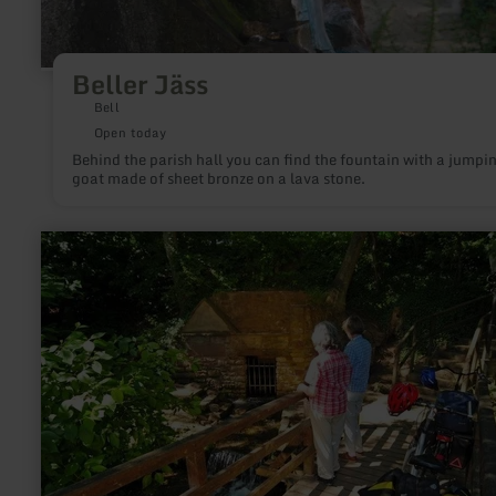
Beller Jäss
Bell
Open today
Behind the parish hall you can find the fountain with a jumpi
goat made of sheet bronze on a lava stone.
learn
more
about:
Erftquelle