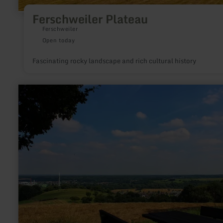
Ferschweiler Plateau
Ferschweiler
Open today
Fascinating rocky landscape and rich cultural history
learn
more
about:
Eifel-
Blick
"Hemgenberg"