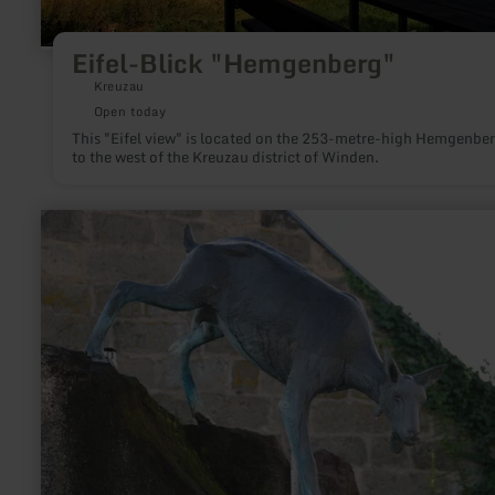
Eifel-Blick "Hemgenberg"
Kreuzau
Open today
This "Eifel view" is located on the 253-metre-high Hemgenbe
to the west of the Kreuzau district of Winden.
learn
more
about:
Beller
Jäss