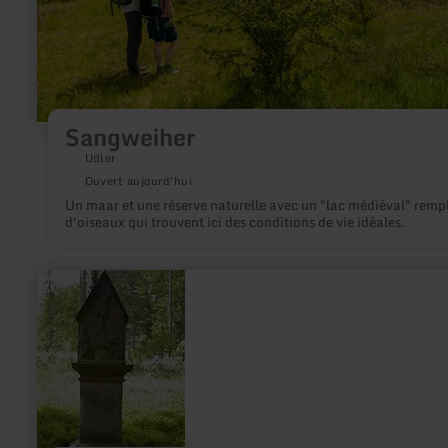
Sangweiher
Udler
Ouvert aujourd'hui
Un maar et une réserve naturelle avec un "lac médiéval" rempl
d'oiseaux qui trouvent ici des conditions de vie idéales.
en
savoir
plus
sur
:
Spitzes
Kreuz
Kelberg