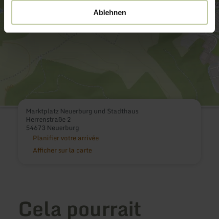
Ablehnen
Marktplatz Neuerburg und Stadthaus
Herrenstraße 2
54673 Neuerburg
Planifier votre arrivée
Afficher sur la carte
Cela pourrait