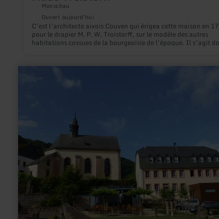
Monschau
Ouvert aujourd'hui
C’est l’architecte aixois Couven qui érigea cette maison en 1
pour le drapier M. P. W. Troistorff, sur le modèle des autres
habitations cossues de la bourgeoisie de l’époque. Il s’agit d
d’une bâtisse à colombages, crépie et pourvue d’ornements. L
des portes surmontées d’impostes est richement ciselé, les tr
de ferronnerie des balustrades d’escaliers et de balcons témo
en
du luxe et de la richesse dont jouissaient les propriétaires de
savoir
l’époque.
plus
sur
:
Église
de
l'Assomption
à
Auw
an
der
Kyll