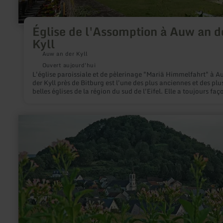
Église de l'Assomption à Auw an d
Kyll
Auw an der Kyll
Ouvert aujourd'hui
L'église paroissiale et de pèlerinage "Mariä Himmelfahrt" à A
der Kyll près de Bitburg est l'une des plus anciennes et des plu
belles églises de la région du sud de l'Eifel. Elle a toujours fa
l'image du petit village de l'Eifel avec sa position centrale et 
au milieu du village dans la vallée de la Kyll.
en
savoir
plus
sur
:
Neuerburger
Kopf