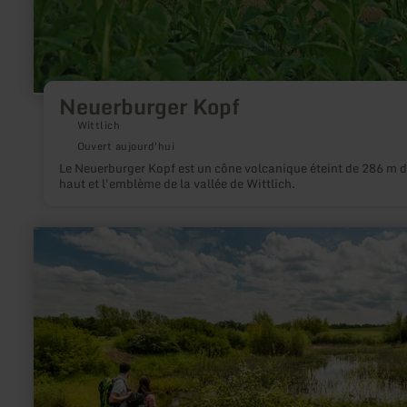
Neuerburger Kopf
Wittlich
Ouvert aujourd'hui
Le Neuerburger Kopf est un cône volcanique éteint de 286 m 
haut et l'emblème de la vallée de Wittlich.
en
savoir
plus
sur
:
Sangweiher