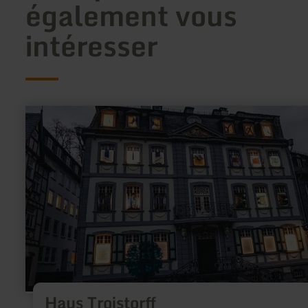
également vous
intéresser
en
savoir
plus
sur
:
Haus
Troistorff
Haus Troistorff