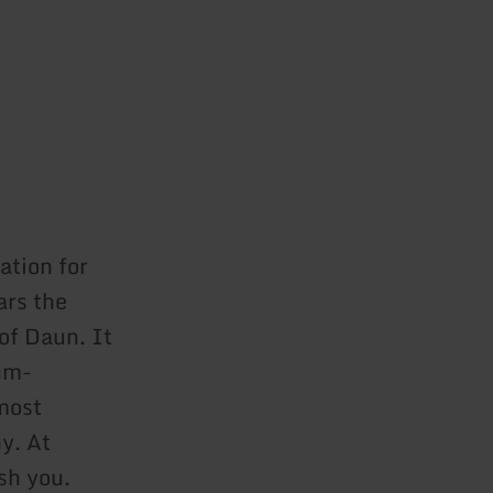
ation for
ars the
of Daun. It
ium-
most
y. At
sh you.