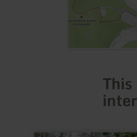
This
inte
learn