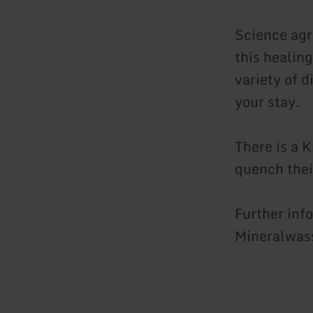
Science agr
this healin
variety of 
your stay.
There is a K
quench their
Further inf
Mineralwass