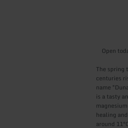
Open tod
The spring 
centuries ri
name "Dunar
is a tasty a
magnesium-h
healing and
around 11°C,