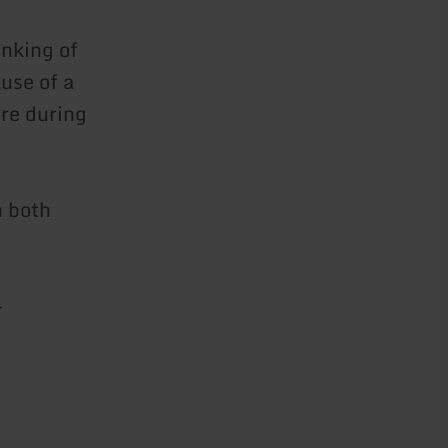
inking of
use of a
ure during
n both
-