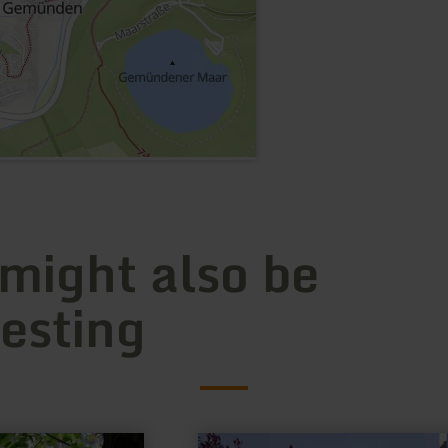
 might also be
resting
learn