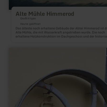
Alte Mühle Himmerod
Großlittgen
Heute geöffnet
Das älteste noch erhaltene Gebäude der Abtei Himmerod ist d
Alte Mühle, die mit Wasserkraft angetrieben wurde. Die noch
erhaltene Holzkonstruktion im Dachgeschoss und der historis
Backofen zeugen eindrucksvoll von längst vergangenen Zeite
mehr
erfahren
zu:
Brückenmühle
Wittlich