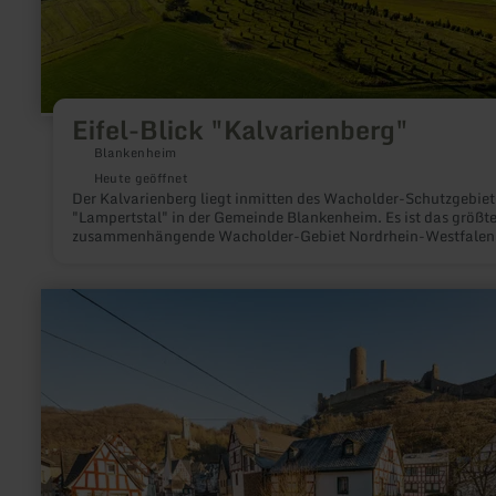
Eifel-Blick "Kalvarienberg"
Blankenheim
Heute geöffnet
Der Kalvarienberg liegt inmitten des Wacholder-Schutzgebiet
"Lampertstal" in der Gemeinde Blankenheim. Es ist das größt
zusammenhängende Wacholder-Gebiet Nordrhein-Westfalen
Auf den Wacholderheiden kommen Küchenschelle, 31
Orchideenarten und Enziane vor.
mehr
erfahren
zu:
Löwen-
und
Philippsburg
in
Monreal