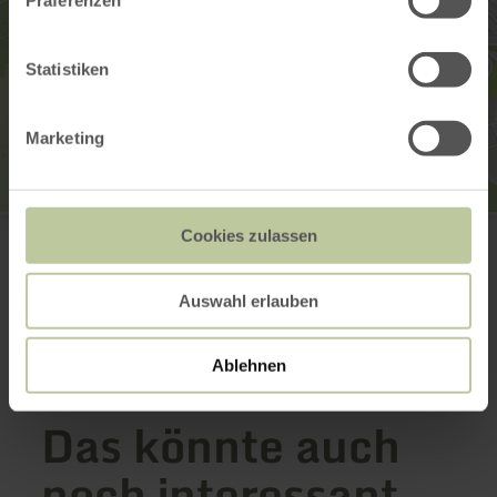
Präferenzen
Statistiken
Marketing
Marktplatz Neuerburg und Stadthaus
Cookies zulassen
Herrenstraße 2
54673 Neuerburg
Anreise planen
Auswahl erlauben
in Karte anzeigen
Ablehnen
Das könnte auch
noch interessant