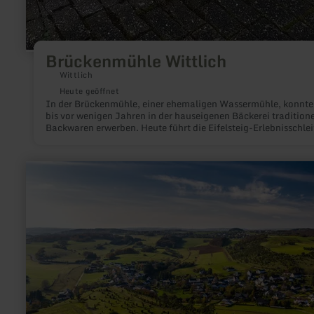
Brückenmühle Wittlich
Wittlich
Heute geöffnet
In der Brückenmühle, einer ehemaligen Wassermühle, konnt
bis vor wenigen Jahren in der hauseigenen Bäckerei traditione
Backwaren erwerben. Heute führt die Eifelsteig-Erlebnisschlei
Mühlenroute direkt am ehemaligen Mühlengebäude entlang.
mehr
erfahren
zu:
Eifel-
Blick
"Kalvarienberg"