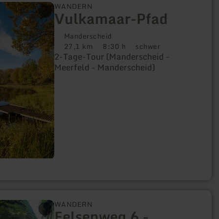
WANDERN
Vulkamaar-Pfad
Manderscheid
27,1 km
8:30 h
schwer
Distanz:
Dauer:
Anforderung:
2-Tage-Tour (Manderscheid -
Meerfeld - Manderscheid)
WANDERN
Felsenweg 6 -