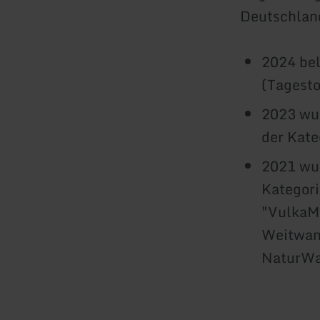
Deutschlan
2024 bel
(Tagest
2023 wur
der Kate
2021 wur
Kategor
"VulkaMa
Weitwand
NaturWan