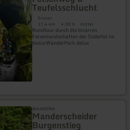
Teufelsschlucht
Ernzen
17,4 km
4:30 h
mittel
Distanz:
Dauer:
Anforderung:
Rundtour durch die bizarren
Felsenlandschaften der Südeifel im
NaturWanderPark delux
WANDERN
Manderscheider
Burgenstieg