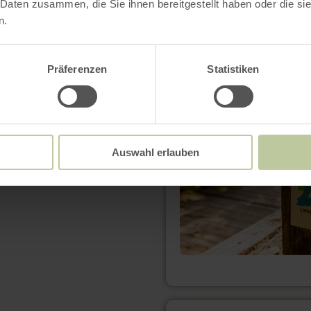
 Daten zusammen, die Sie ihnen bereitgestellt haben oder die s
n.
mehr
erfahren
zu:
Präferenzen
Statistiken
Der
Lieserpfad
Auswahl erlauben