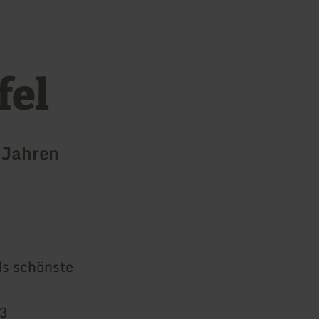
fel
 Jahren
ds schönste
3