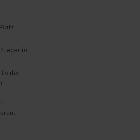
Platz
Sieger in
 In der
n
im
uren.