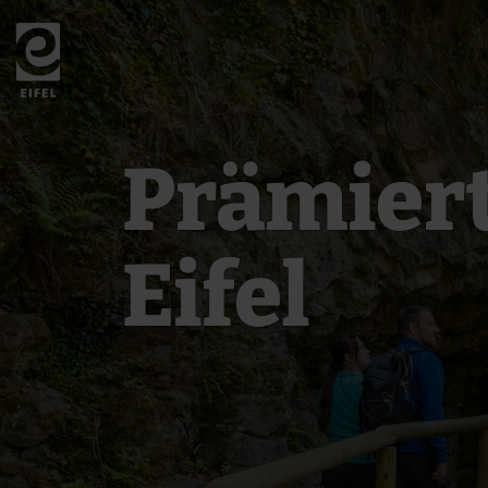
Zurück
zur
Startseite
Prämier
Eifel