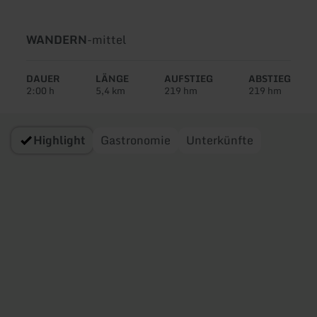
Art
Schwierigkeit:
WANDERN
-
mittel
der
Tour:
DAUER
LÄNGE
AUFSTIEG
ABSTIEG
2:00 h
5,4 km
219 hm
219 hm
Highlight
Gastronomie
Unterkünfte