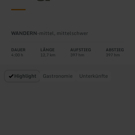
Art
Schwierigkeit:
WANDERN
-
mittel, mittelschwer
der
Tour:
DAUER
LÄNGE
AUFSTIEG
ABSTIEG
4:00 h
12,7 km
397 hm
397 hm
Highlight
Gastronomie
Unterkünfte