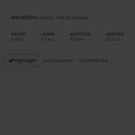
Art
Schwierigkeit:
WANDERN
-
mittel, mittelschwer
der
Tour:
DAUER
LÄNGE
AUFSTIEG
ABSTIEG
3:00 h
9,8 km
313 hm
313 hm
Highlight
Gastronomie
Unterkünfte