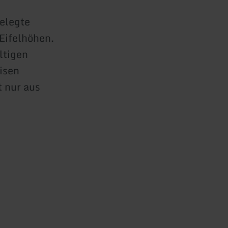
gelegte
 Eifelhöhen.
ltigen
isen
t nur aus