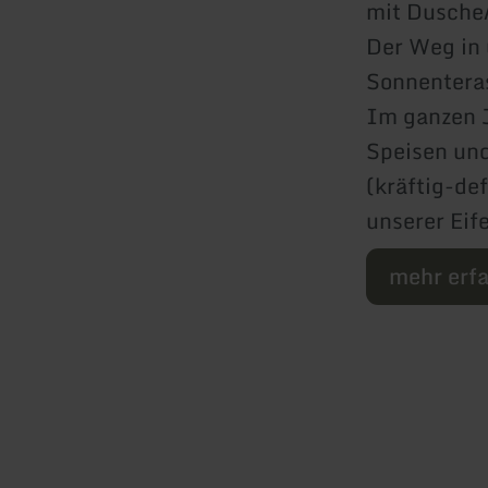
mit Dusche
Der Weg in 
Sonnenteras
Im ganzen J
Speisen und
(kräftig-def
unserer Eif
mehr erf