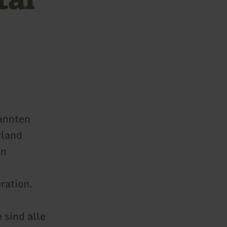
annten
rland
en
ration.
 sind alle