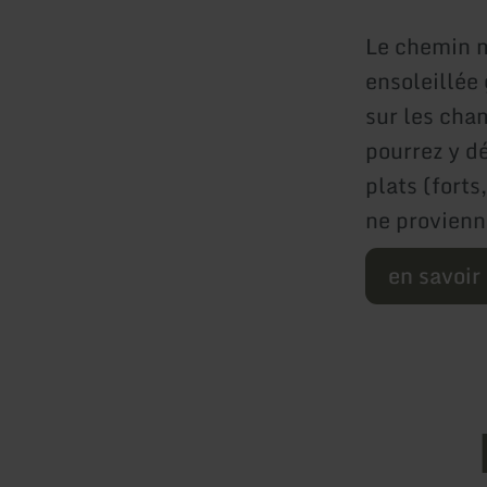
Le chemin m
ensoleillée
sur les cham
pourrez y d
plats (forts
ne provienn
en savoir