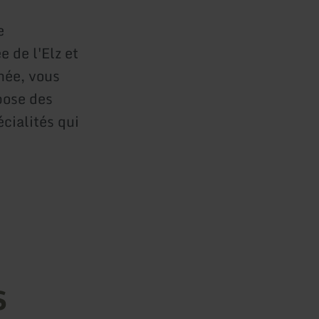
e
 de l'Elz et
née, vous
pose des
écialités qui
s