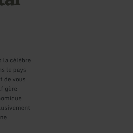
 la célèbre
ns le pays
t de vous
lf gère
onomique
lusivement
une