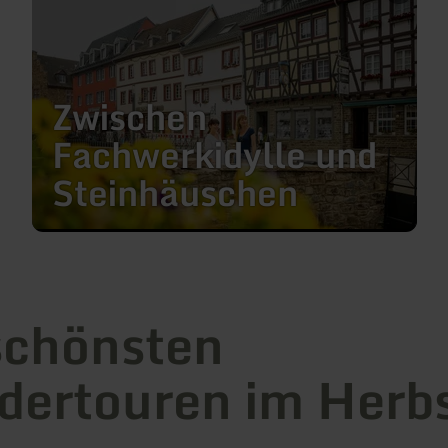
zu:
Zwischen
Fachwerkidylle
und
Steinhäuschen
Zwischen
Fachwerkidylle und
Steinhäuschen
schönsten
ertouren im Herb