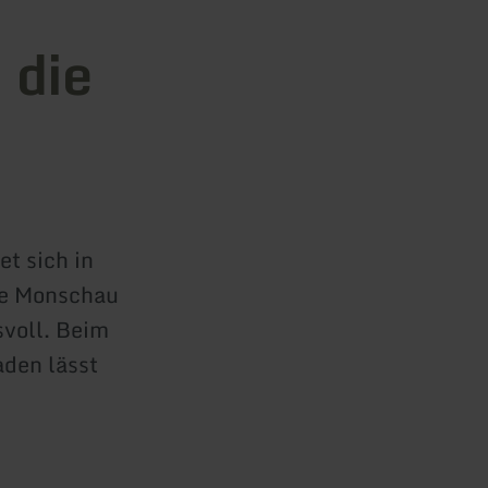
 die
t sich in
ie Monschau
svoll. Beim
den lässt