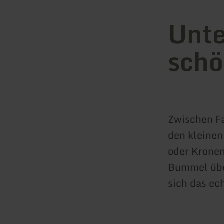
Unte
schö
Zwischen Fa
den kleinen
oder Kronen
Bummel über
sich das ec