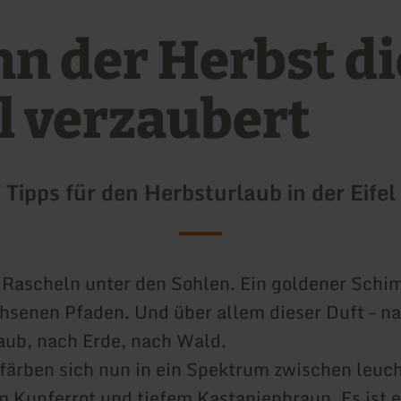
n der Herbst di
el verzaubert
Tipps für den Herbsturlaub in der Eifel
s Rascheln unter den Sohlen. Ein goldener Schi
senen Pfaden. Und über allem dieser Duft – n
aub, nach Erde, nach Wald.
färben sich nun in ein Spektrum zwischen leu
m Kupferrot und tiefem Kastanienbraun. Es ist e