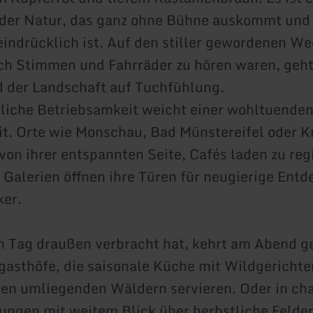
 der Natur, das ganz ohne Bühne auskommt und
eindrücklich ist. Auf den stiller gewordenen W
h Stimmen und Fahrräder zu hören waren, geh
d der Landschaft auf Tuchfühlung.
liche Betriebsamkeit weicht einer wohltuende
t. Orte wie Monschau, Bad Münstereifel oder 
 von ihrer entspannten Seite, Cafés laden zu re
 Galerien öffnen ihre Türen für neugierige Ent
ker.
 Tag draußen verbracht hat, kehrt am Abend ge
gasthöfe, die saisonale Küche mit Wildgericht
den umliegenden Wäldern servieren. Oder in c
ngen mit weitem Blick über herbstliche Felder