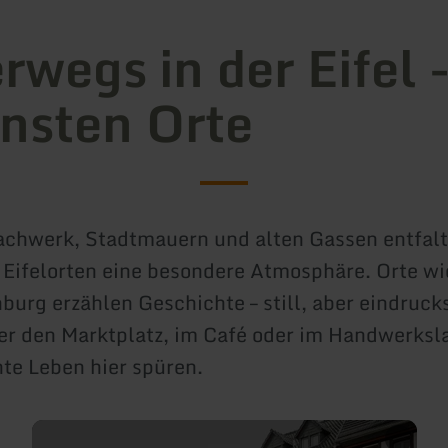
rwegs in der Eifel -
nsten Orte
chwerk, Stadtmauern und alten Gassen entfalte
 Eifelorten eine besondere Atmosphäre. Orte w
burg erzählen Geschichte – still, aber eindruck
 den Marktplatz, im Café oder im Handwerksla
hte Leben hier spüren.
mehr
erfahren