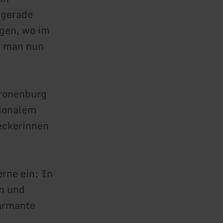
 gerade
egen, wo im
t man nun
n
Kronenburg
gionalem
deckerinnen
rne ein: In
en und
harmante
.