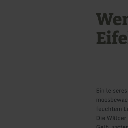
Wen
Eif
Ein leisere
moosbewach
feuchtem L
Die Wälder 
Gelb, satte