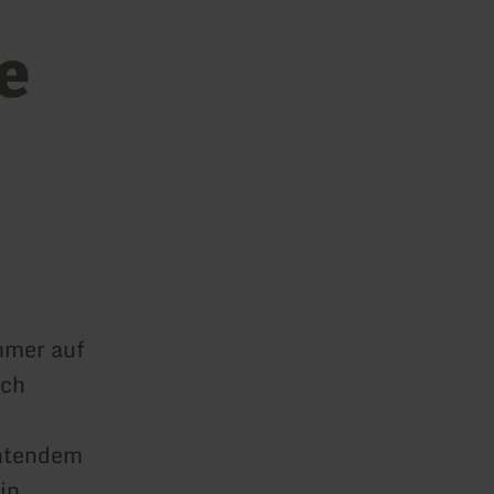
e
mmer auf
ach
chtendem
in