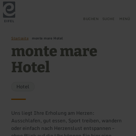
Zurück
Zum Hauptinhalt springen
Zur Suche springen
Zur Hauptnavigation springe
Zum Footer springen
zur
Startseite
BUCHEN
SUCHE
MENÜ
Startseite
monte mare Hotel
monte mare
Hotel
Hotel
Uns liegt Ihre Erholung am Herzen:
Ausschlafen, gut essen, Sport treiben, wandern
oder einfach nach Herzenslust entspannen –
ohne Blick auf die Uhr können Sie hier eine