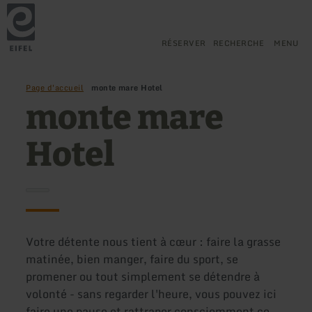
Retour
Aller au contenu principal
Aller à la recherche
Aller à la navigation principa
Aller au pied de page
à
la
page
RÉSERVER
RECHERCHE
MENU
d'accueil
Page d'accueil
monte mare Hotel
monte mare
Hotel
Votre détente nous tient à cœur : faire la grasse
matinée, bien manger, faire du sport, se
promener ou tout simplement se détendre à
volonté - sans regarder l'heure, vous pouvez ici
faire une pause et rattraper consciemment ce