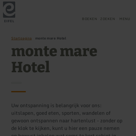
Terug
Ga naar de hoofdinhoud
Ga naar de zoekfunctie
Ga naar de hoofdnavigatie
Ga naar de voettekst
naar
de
startpagina
BOEKEN
ZOEKEN
MENU
Startpagina
monte mare Hotel
monte mare
Hotel
Uw ontspanning is belangrijk voor ons:
uitslapen, goed eten, sporten, wandelen of
gewoon ontspannen naar hartenlust - zonder op
de klok te kijken, kunt u hier een pauze nemen
en bewust inhalen wat soms te kort schiet in