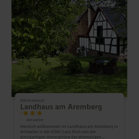
erfahren
erfah
zu:
zu:
Landhaus
Eifel-
am
Prinze
Aremberg
Ferie
FERIENHAUS
F
Landhaus am Aremberg
F
Antweiler
Herzlich willkommen im Landhaus am Aremberg in
D
Antweiler in der Eifel! Lass Dich von der
V
einzigartigen Atmosphäre des ehemaligen
P