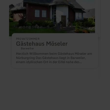
am
Maar|
Ferie
PRIVATZIMMER
Gästehaus Möseler
Barweiler
Herzlich Willkommen beim Gästehaus Möseler am
Nürburgring Das Gästehaus liegt in Barweiler,
einem idyllischen Ort in der Eifel nahe des
Nürburgrings. Hier wird Ihnen eine Vielzahl von
Betätigungsfeldern geboten. Direkt am Ort finden
Sie eines der größten ausgeschilderten
Wandergebiete in Rheinland-Pfalz, das zu
F
herrlichen und erholsamen Wanderungen und
Radtouren einläd. Im Ort selbst befindet sich eine
gemütliche Gaststätte mit Kegelbahn sowie eine
Pizzeria.
H
S