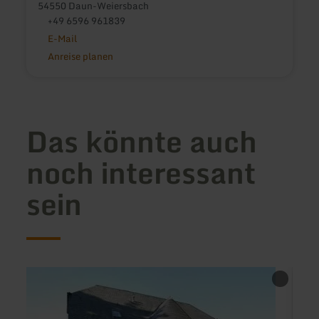
54550 Daun-Weiersbach
+49 6596 961839
E-Mail
Anreise planen
Das könnte auch
noch interessant
sein
mehr
mehr
erfahren
erfah
zu:
zu:
Gästehaus
Haus
Möseler
Maria