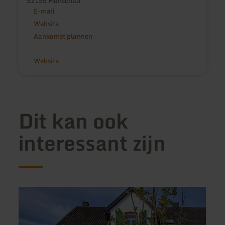
52156 Monschau
E-mail
Website
Aankomst plannen
Website
Dit kan ook
interessant zijn
meer
meer
informatie
inform
over:
over:
Haus
Ferie
Hedwig
Vulka