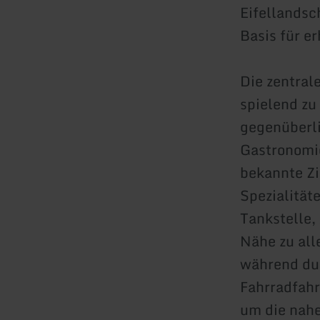
Eifellandsc
Basis für e
Die zentral
spielend zu
gegenüberli
Gastronomi
bekannte Zi
Spezialität
Tankstelle,
Nähe zu all
während du
Fahrradfahr
um die nah