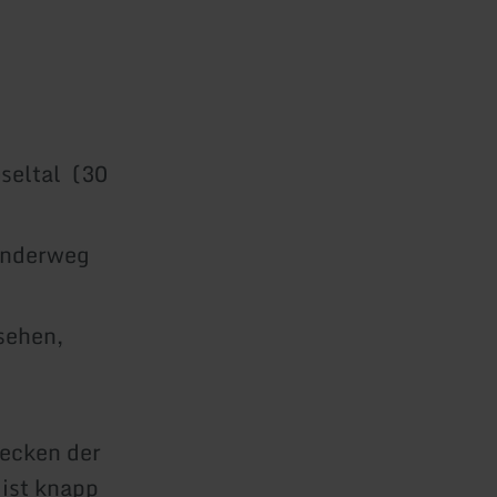
seltal (30
anderweg
sehen,
chlands.
ecken der
ist knapp