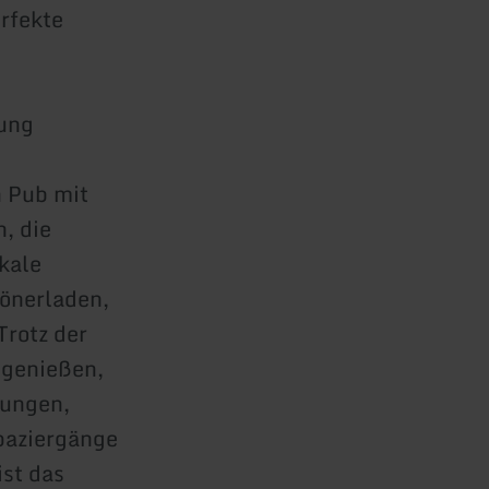
erfekte
bung
h Pub mit
, die
kale
önerladen,
Trotz der
 genießen,
rungen,
paziergänge
ist das