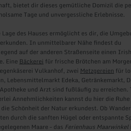
haft, bietet dir dieses gemütliche Domizil die p
rholsame Tage und unvergessliche Erlebnisse.
e Lage des Hauses ermöglicht es dir, die Umge
 erkunden. In unmittelbarer Nähe findest du
egend auf der anderen Straßenseite einen Iris
e. Eine
Bäckerei
für frische Brötchen am Morgen
egenkäserei Vulkanhof, zwei
Metzgereien
für lo
en, Lebensmittelmarkt Edeka, Getränkemarkt, D
 Apotheke und Arzt sind fußläufig zu erreichen. 
erlei Annehmlichkeiten kannst du hier die Ruhe
 die Schönheit der Natur erkundest. Ob Wande
ten durch die sanften Hügel oder entspannte S
egelegenen Maare – das
Ferienhaus Maarwinkel