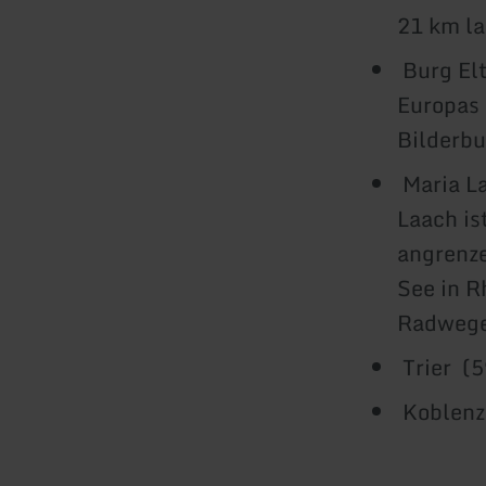
21 km la
Burg Elt
Europas
Bilderbu
Maria La
Laach is
angrenze
See in R
Radwege
Trier (5
Koblenz