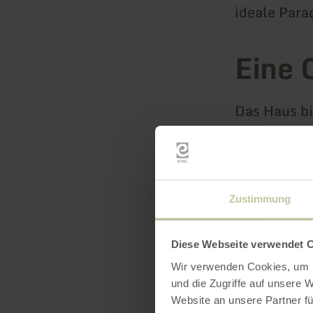
ideale Para
Eine 
Das Haus bi
benötigst.
Ambiente fü
Partnerbetr
tollen Ausf
Zustimmung
der beeindr
Sehenswürdi
Diese Webseite verwendet 
Wir verwenden Cookies, um I
und die Zugriffe auf unsere 
Ruhige L
Website an unsere Partner fü