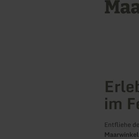
Maa
Erle
im F
Entfliehe d
Maarwinkel