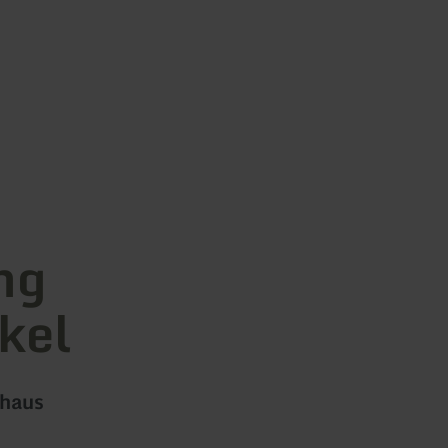
ng
kel
nhaus