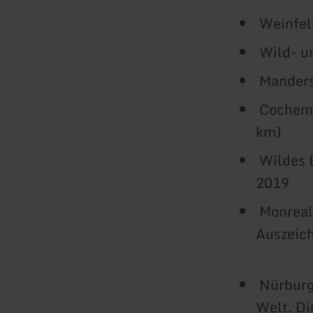
Weinfel
Wild- un
Manders
Cochem 
km
Wildes 
2019
Monreal 
Ausze
Nürburgr
Welt. Di