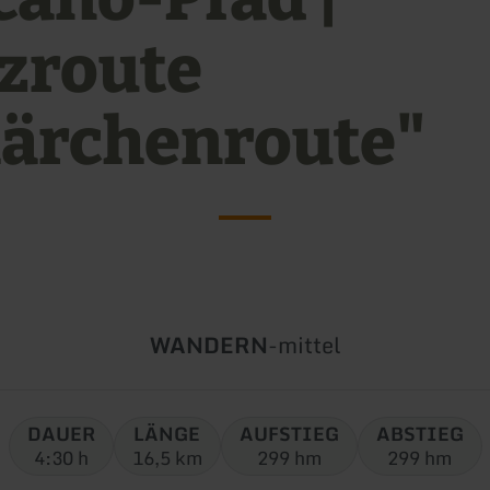
zroute
ärchenroute"
Art
Schwierigkeit:
WANDERN
-
mittel
der
Tour:
DAUER
LÄNGE
AUFSTIEG
ABSTIEG
4:30 h
16,5 km
299 hm
299 hm