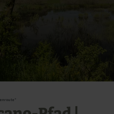
henroute"
cano-Pfad |