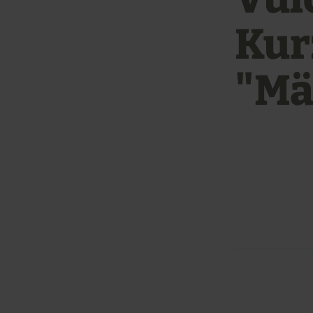
Kur
"Mä