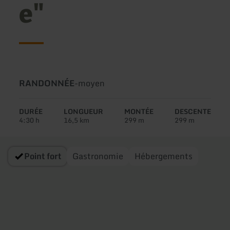
e"
Type
Difficulté:
RANDONNÉE
-
moyen
de
circuit:
DURÉE
LONGUEUR
MONTÉE
DESCENTE
4:30 h
16,5 km
299 m
299 m
Point fort
Gastronomie
Hébergements