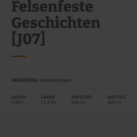
Felsenfeste
Geschichten
[J07]
Art
Schwierigkeit:
WANDERN
-
mittelschwer
der
Tour:
DAUER
LÄNGE
AUFSTIEG
ABSTIEG
3:00 h
11,9 km
306 hm
306 hm