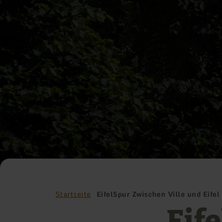
Startseite
EifelSpur Zwischen Ville und Eifel
Eif