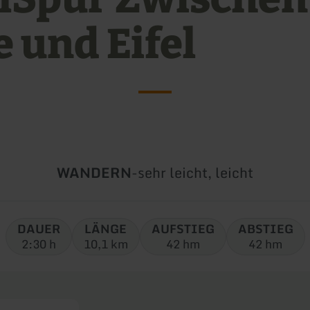
e und Eifel
Art
Schwierigkeit:
WANDERN
-
sehr leicht, leicht
der
Tour:
DAUER
LÄNGE
AUFSTIEG
ABSTIEG
2:30 h
10,1 km
42 hm
42 hm