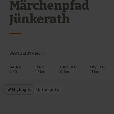
Märchenpfad
Jünkerath
Art
Schwierigkeit:
WANDERN
-
leicht
der
Tour:
DAUER
LÄNGE
AUFSTIEG
ABSTIEG
0:40 h
2,5 km
41 hm
41 hm
Highlight
Unterkünfte