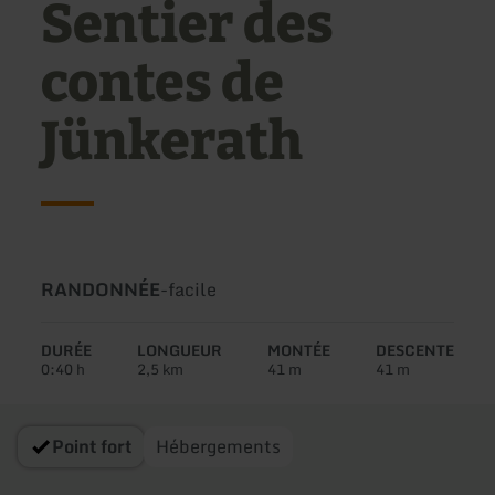
Sentier des
contes de
Jünkerath
Type
Difficulté:
RANDONNÉE
-
facile
de
circuit:
DURÉE
LONGUEUR
MONTÉE
DESCENTE
0:40 h
2,5 km
41 m
41 m
Point fort
Hébergements