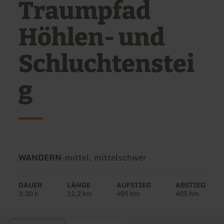
Traumpfad
Höhlen- und
Schluchtenstei
g
Art
Schwierigkeit:
WANDERN
-
mittel, mittelschwer
der
Tour:
DAUER
LÄNGE
AUFSTIEG
ABSTIEG
3:30 h
12,2 km
405 hm
405 hm