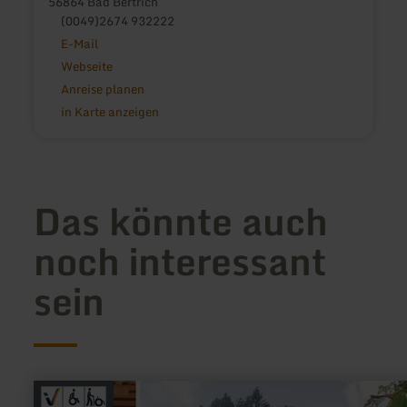
56864 Bad Bertrich
(0049)2674 932222
E-Mail
Webseite
Anreise planen
in Karte anzeigen
Das könnte auch
noch interessant
sein
mehr
erfahren