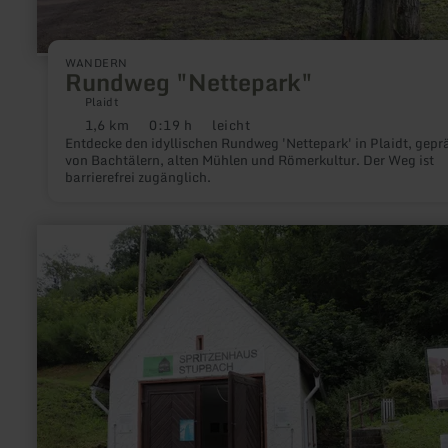
WANDERN
Rundweg "Nettepark"
Plaidt
1,6 km
0:19 h
leicht
Distanz:
Dauer:
Anforderung:
Entdecke den idyllischen Rundweg 'Nettepark' in Plaidt, gepr
von Bachtälern, alten Mühlen und Römerkultur. Der Weg ist
barrierefrei zugänglich.
mehr
erfahren
zu:
Spritzenhaus
Stupbach