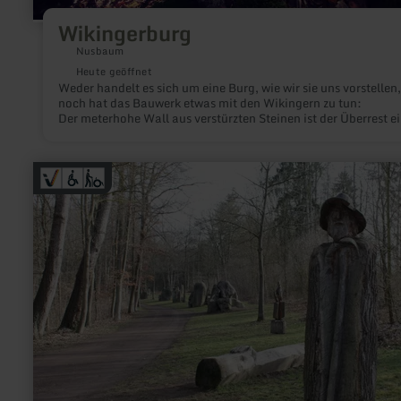
Wikingerburg
Nusbaum
Heute geöffnet
Weder handelt es sich um eine Burg, wie wir sie uns vorstellen,
noch hat das Bauwerk etwas mit den Wikingern zu tun:
Der meterhohe Wall aus verstürzten Steinen ist der Überrest ei
jahrtausendealten Befestigungsanlage am Rand des Ferschwe
Plateaus.
mehr
erfahren
zu:
Rundweg
"Nettepark"