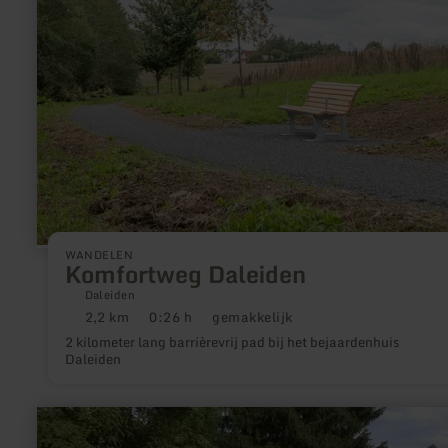
WANDELEN
Komfortweg Daleiden
Daleiden
2,2 km
0:26 h
gemakkelijk
Afstand:
Duur:
Moeilijkheidsgraad:
2 kilometer lang barrièrevrij pad bij het bejaardenhuis
Daleiden
meer
informatie
over: