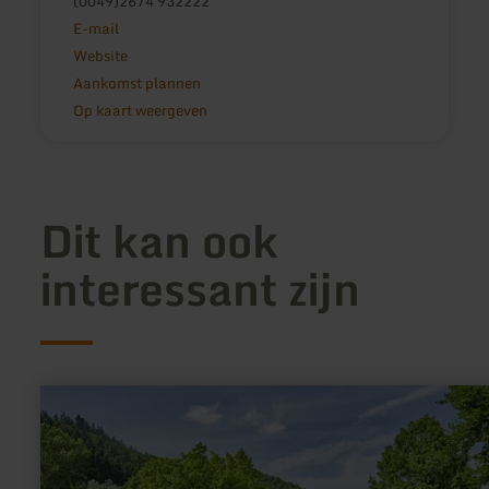
(0049)2674 932222
E-mail
Website
Aankomst plannen
Op kaart weergeven
Dit kan ook
interessant zijn
meer
informatie
over:
Kurpark
Daun