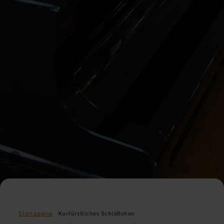
Startpagina
Kurfürstliches Schlößchen