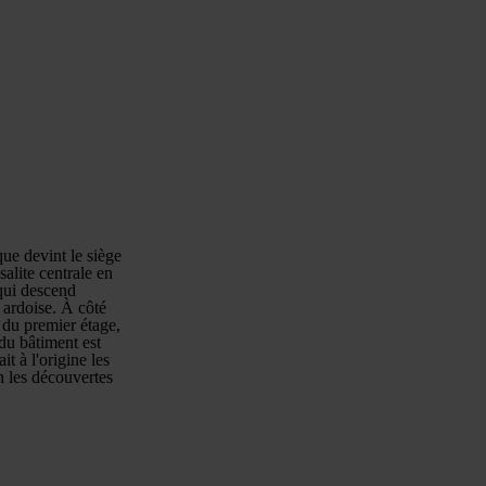
que devint le siège
salite centrale en
 qui descend
 ardoise. À côté
 du premier étage,
 du bâtiment est
it à l'origine les
on les découvertes