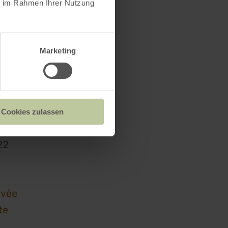
ie im Rahmen Ihrer Nutzung
Marketing
lößchen
Cookies zulassen
22
ivée
te