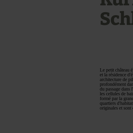
Sch
Le petit château é
et la résidence d'
architecture de pi
profondément dans
du passage dans l'
les cellules de ba
formé par la grand
quartiers d'habita
originales et son