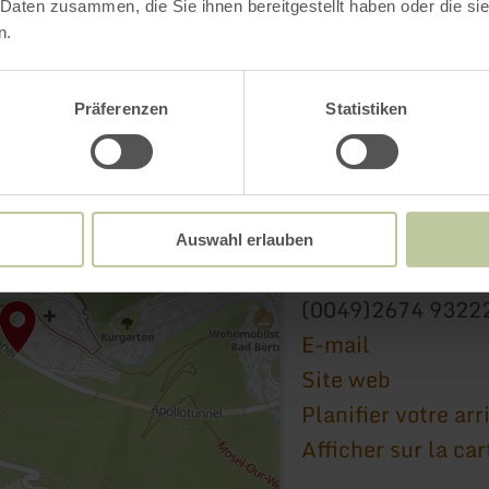
 Daten zusammen, die Sie ihnen bereitgestellt haben oder die s
n.
Präferenzen
Statistiken
Kurfürstliches Sch
Kurfürstenstr. 32 a
Auswahl erlauben
56864 Bad Bertrich
(0049)2674 9322
E-mail
Site web
Planifier votre arr
Afficher sur la car