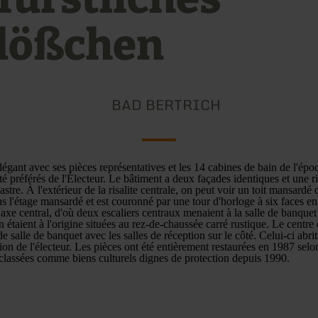
lößchen
BAD BERTRICH
légant avec ses pièces représentatives et les 14 cabines de bain de l'épo
été préférés de l'Électeur. Le bâtiment a deux façades identiques et une ri
lastre. À l'extérieur de la risalite centrale, on peut voir un toit mansardé
 l'étage mansardé et est couronné par une tour d'horloge à six faces en
axe central, d'où deux escaliers centraux menaient à la salle de banquet
in étaient à l'origine situées au rez-de-chaussée carré rustique. Le centre
e salle de banquet avec les salles de réception sur le côté. Celui-ci abrita
tion de l'électeur. Les pièces ont été entièrement restaurées en 1987 sel
t classées comme biens culturels dignes de protection depuis 1990.