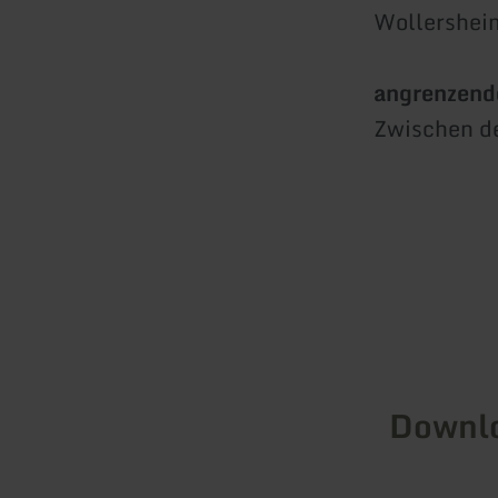
Wollershei
angrenzend
Zwischen d
Downl