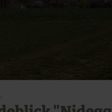
m"
deblick "Nideg