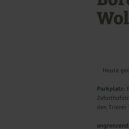
Wol
Heute geö
Parkplatz:
P
Zehnthofst
den Trierer
angrenzend