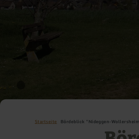
Startseite
Bördeblick "Nideggen-Wollershei
Bör