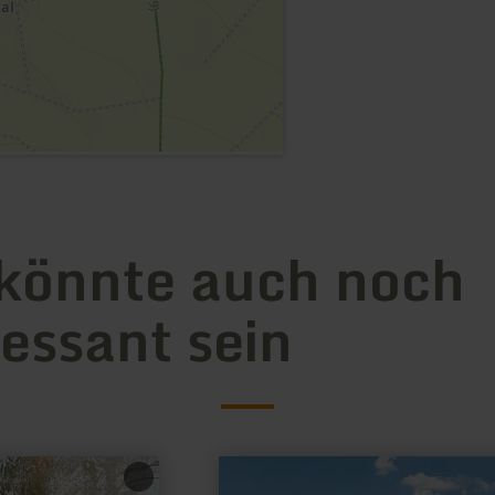
könnte auch noch
ressant sein
mehr
erfahren