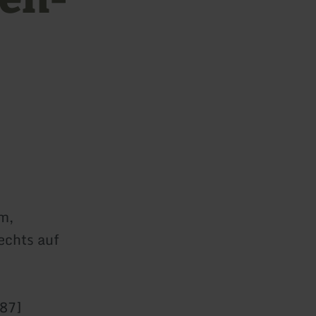
m,
echts auf
87]