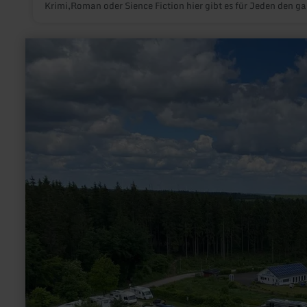
Krimi,Roman oder Sience Fiction hier gibt es für Jeden den ga
persönlichen Bestseller.
mehr
erfahren
zu:
Wohnmobilhafen
am
Weißer
Stein