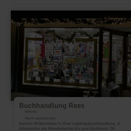
mehr
erfahren
zu:
Buchhandlung
Rees
Buchhandlung Rees
Adenau
Heute geschlossen
Herzich Willkommen in Ihrer Lieblingsbuchhandlung in
AdenauVon der Wanderkarten bis zum Kochbuch. Ob