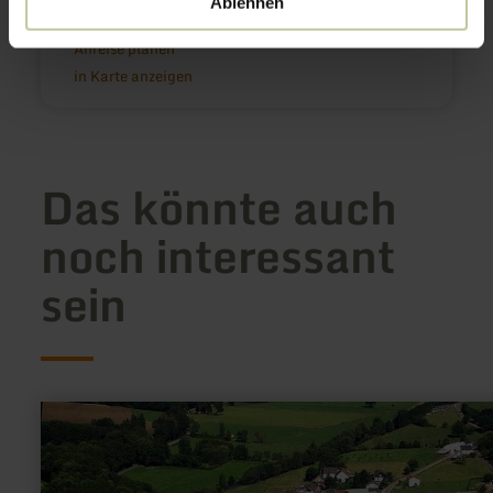
Ablehnen
Webseite
Anreise planen
in Karte anzeigen
Das könnte auch
noch interessant
sein
mehr
erfahren
zu:
Wohnmobilstellplatz
Camping