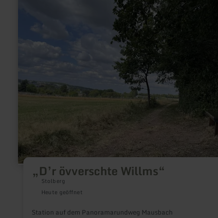
zu:
„D’r
övverschte
Willms“
„D’r övverschte Willms“
Stolberg
Heute geöffnet
Station auf dem Panoramarundweg Mausbach