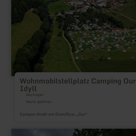
Ourtal-
Idyll
Wohnmobilstellplatz Camping Our
Idyll
Gentingen
Heute geöffnet
Campen direkt am Grenzfluss „Our“
mehr
erfahren