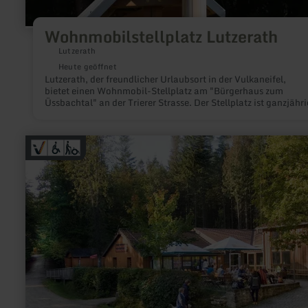
Wohnmobilstellplatz Lutzerath
Lutzerath
Heute geöffnet
Lutzerath, der freundlicher Urlaubsort in der Vulkaneifel,
bietet einen Wohnmobil-Stellplatz am "Bürgerhaus zum
Üssbachtal" an der Trierer Strasse. Der Stellplatz ist ganzjährig
nutzbar. Gute Einkaufsmöglichkeiten im Ort.
mehr
erfahren
zu:
Naturparkzentrum
Teufelsschlucht