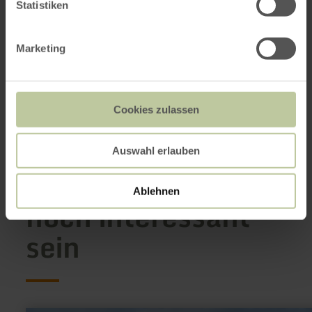
Oststr. 1-5
Statistiken
53879 Euskirchen
(0049) 2251 1414145
E-Mail
Marketing
Webseite
Anreise planen
in Karte anzeigen
Cookies zulassen
Auswahl erlauben
Das könnte auch
Ablehnen
noch interessant
sein