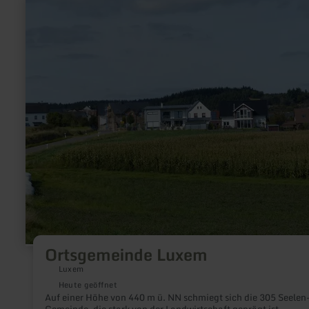
mehr
erfahren
zu:
Ortsgemeinde
Luxem
Ortsgemeinde Luxem
Luxem
Heute geöffnet
Auf einer Höhe von 440 m ü. NN schmiegt sich die 305 Seelen
Gemeinde, die stark von der Landwirtschaft geprägt ist,