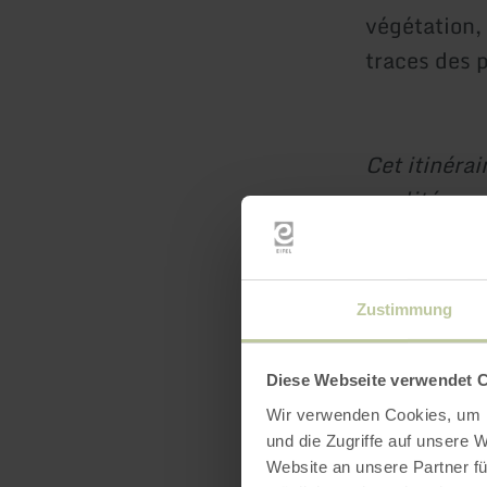
végétation, 
traces des 
Cet itinérai
qualité pou
LEADER, ave
de Rhénani
Zustimmung
Diese Webseite verwendet 
Wir verwenden Cookies, um I
und die Zugriffe auf unsere 
Website an unsere Partner fü