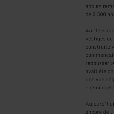
ancien rempa
de 2 500 an
Au-dessus d
vestiges de 
construite 
commençaien
repousser l
avait été c
une vue dég
chemins et 
Aujourd’hui
encore de l