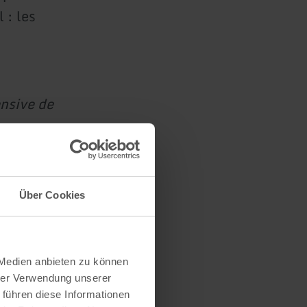
 : les
ensive de
par
et du Land
Über Cookies
 Medien anbieten zu können
hrer Verwendung unserer
 führen diese Informationen