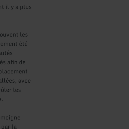
 il y a plus
rouvent les
blement été
autés
és afin de
mplacement
allées, avec
ôler les
e.
témoigne
 par la