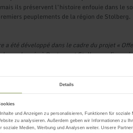
mais ils préservent l’histoire enfouie dans le sol
premiers peuplements de la région de Stolberg.
re a été développé dans le cadre du projet « Off
r la randonnée à Roetgen et Stolberg », financé 
c le soutien de l’Union européenne (FEADER) 
e-du-Nord-Westphalie.
Details
Impressions
Cookies
nhalte und Anzeigen zu personalisieren, Funktionen für soziale
Website zu analysieren. Außerdem geben wir Informationen zu I
r soziale Medien, Werbung und Analysen weiter. Unsere Partner