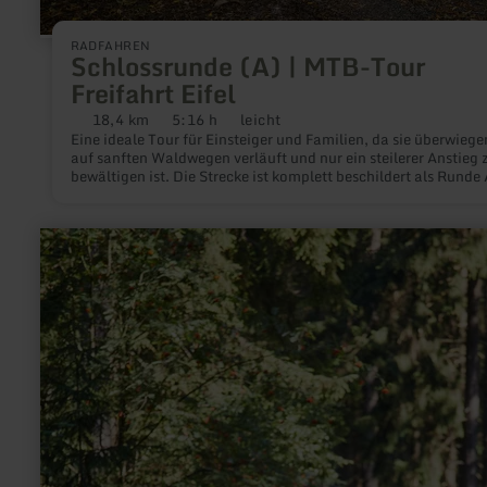
RADFAHREN
Schlossrunde (A) | MTB-Tour
Freifahrt Eifel
18,4 km
5:16 h
leicht
Distanz:
Dauer:
Anforderung:
Eine ideale Tour für Einsteiger und Familien, da sie überwieg
auf sanften Waldwegen verläuft und nur ein steilerer Anstieg 
bewältigen ist. Die Strecke ist komplett beschildert als Runde 
mehr
erfahren
zu:
Rundwanderweg
|
Hocheifel