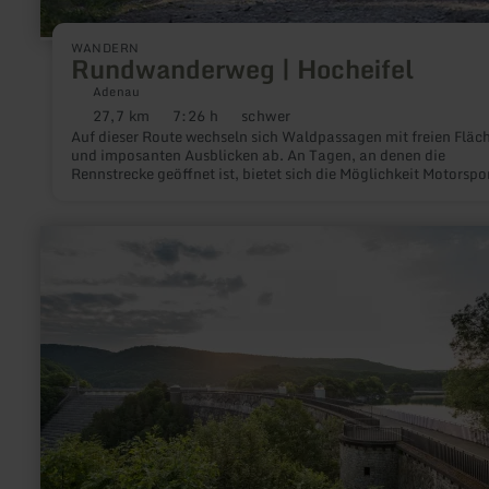
WANDERN
Rundwanderweg | Hocheifel
Adenau
27,7 km
7:26 h
schwer
Distanz:
Dauer:
Anforderung:
Auf dieser Route wechseln sich Waldpassagen mit freien Fläc
und imposanten Ausblicken ab. An Tagen, an denen die
Rennstrecke geöffnet ist, bietet sich die Möglichkeit Motorspo
live zu erleben
mehr
erfahren
zu:
2.
Etappe
Wildnis-
Trail
Familientour