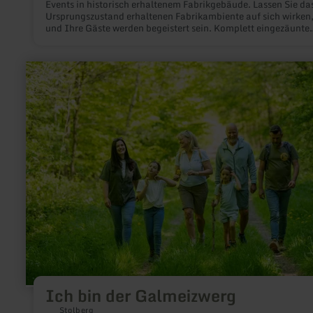
Events in historisch erhaltenem Fabrikgebäude. Lassen Sie da
Ursprungszustand erhaltenen Fabrikambiente auf sich wirken,
und Ihre Gäste werden begeistert sein. Komplett eingezäunte
historische Industrieanlage (ehemalige Tuchfabrik) mit
ausreichend Parkplätzen, eigener Zufahrt mit Toranlage.
mehr
erfahren
zu:
Ich
bin
der
Galmeizwerg
Ich bin der Galmeizwerg
Stolberg