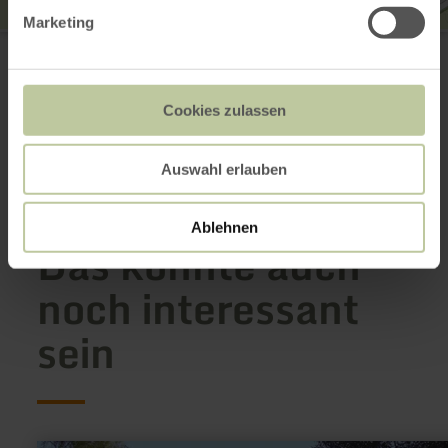
Marketing
Schwalbenschwänzchen
Trierer Straße 50
54516 Wittlich
E-Mail
Cookies zulassen
Anreise planen
in Karte anzeigen
Auswahl erlauben
Ablehnen
Das könnte auch
noch interessant
sein
mehr