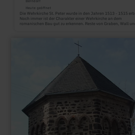
Berndorf
Heute geöffnet
Die Wehrkirche St. Peter wurde in den Jahren 1513 - 1515 erb
Noch immer ist der Charakter einer Wehrkirche an dem
romanischen Bau gut zu erkennen. Reste von Graben, Wall un
Mauer der auf einer Anhöhe liegenden Kirche sind erhalten.
mehr
erfahren
zu:
Josefskapelle