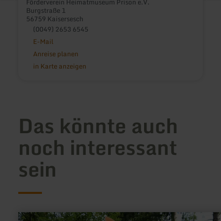
Förderverein Heimatmuseum Prison e.V.
Burgstraße 1
56759 Kaisersesch
(0049) 2653 6545
E-Mail
Anreise planen
in Karte anzeigen
Das könnte auch
noch interessant
sein
mehr