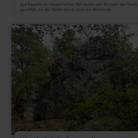
Die Kapelle im neugotischen Stil wurde von Bürgern der Stadt
gestiftet. An der Stelle stand zuvor ein Bildstock.
mehr
erfahren
zu:
Werthelstein
Bergweiler