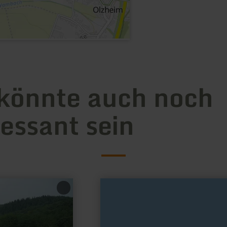
könnte auch noch
ressant sein
mehr
erfahren
zu:
Burg
Kühlseggen