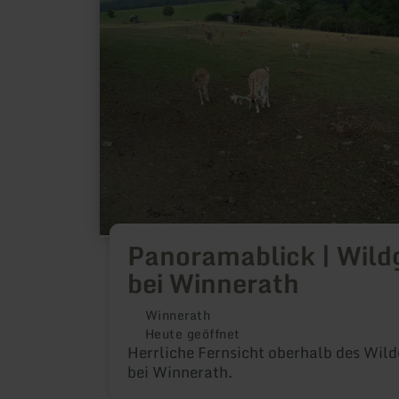
bei
Winnerath
Panoramablick | Wil
bei Winnerath
Winnerath
Heute geöffnet
Herrliche Fernsicht oberhalb des Wil
bei Winnerath.