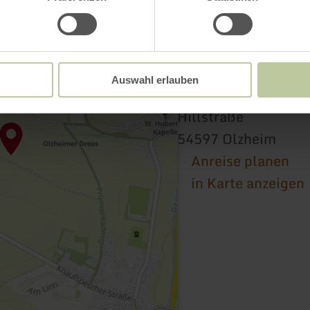
Auswahl erlauben
Olzheimer Drees
Hillstraße
54597 Olzheim
Anreise planen
in Karte anzeigen