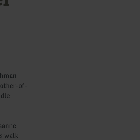
chman
mother-of-
ndle
usanne
is walk