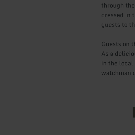
through th
dressed in 
guests to t
Guests on th
As a delicio
in the loca
watchman on