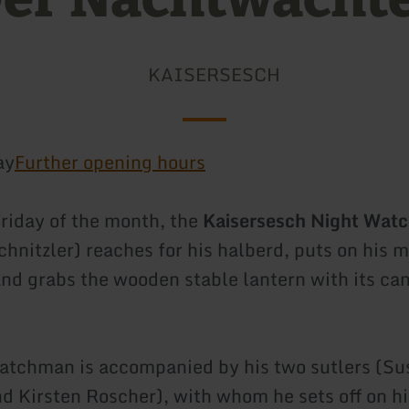
KAISERSESCH
ay
Further opening hours
Friday of the month, the
Kaisersesch Night Wat
chnitzler) reaches for his halberd, puts on his 
and grabs the wooden stable lantern with its ca
atchman is accompanied by his two sutlers (S
d Kirsten Roscher), with whom he sets off on h