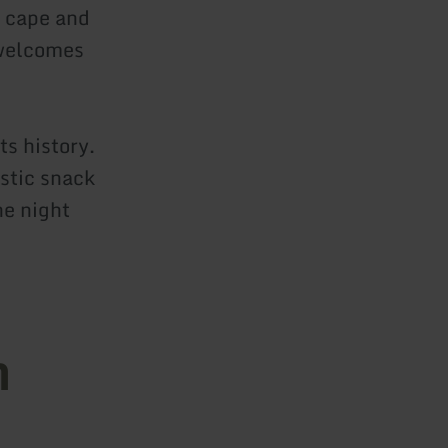
k cape and
 welcomes
ts history.
ustic snack
he night
n