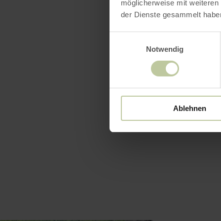
möglicherweise mit weiteren
Namen eing
der Dienste gesammelt habe
Da der 2. W
Einwilligungsauswahl
Notwendig
Soldaten, s
nördlich de
über 400 To
November, d
Ablehnen