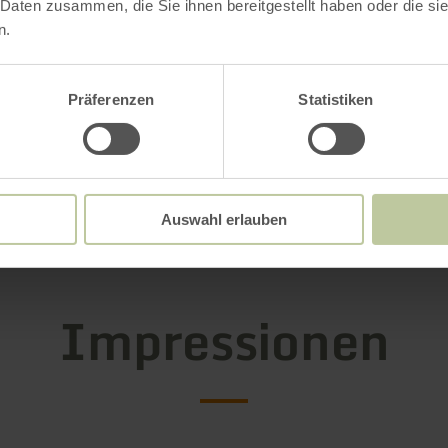
 Daten zusammen, die Sie ihnen bereitgestellt haben oder die s
emeißelt.
n.
eltkrieg in Stadtkyll ungleich mehr Opfer, nich
Präferenzen
Statistiken
ondern auch Zivilisten, kostete, wurde im Ort a
r Gemeinde ein großer Ehrenfriedhof mit Gedenk
te errichtet. Dort wird jährlich am Volkstrauert
er Kriegstoten gedacht.
Auswahl erlauben
Impressionen