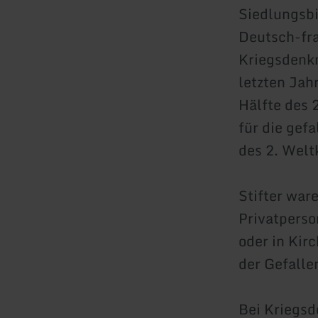
Siedlungsbi
Deutsch-fra
Kriegsdenkm
letzten Jah
Hälfte des 
für die gef
des 2. Welt
Stifter war
Privatperso
oder in Kir
der Gefalle
Bei Kriegsd