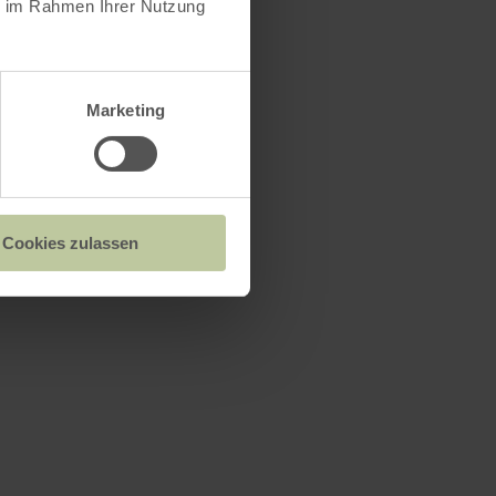
ie im Rahmen Ihrer Nutzung
t nur
Marketing
m Friedhof
stätte für
ag, Mitte
Cookies zulassen