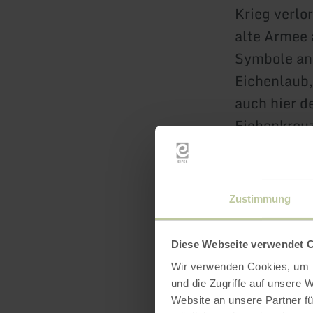
Krieg verlo
alte Armee 
Symbole ang
Eichenlaub,
auch hier d
Eichenkreu
Das Stadtky
hat das Ehr
Zustimmung
Hochschulle
Düsseldorf 
Diese Webseite verwendet 
Wir verwenden Cookies, um I
Gedacht wir
und die Zugriffe auf unsere 
Leben ließe
Website an unsere Partner fü