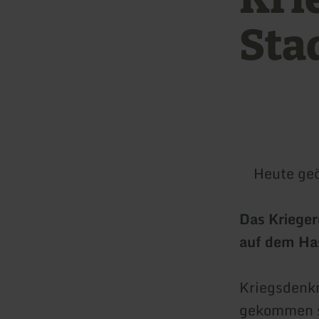
Sta
Heute geö
Das Krieger
auf dem Has
Kriegsdenkm
gekommen si