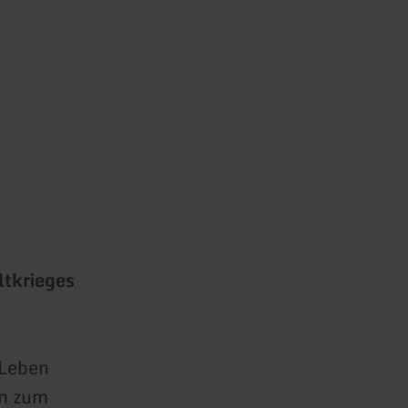
ltkrieges
 Leben
en zum