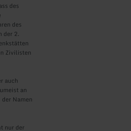
ass des
e
hren des
 der 2.
enkstätten
 Zivilisten
er auch
zumeist an
ng der Namen
t nur der